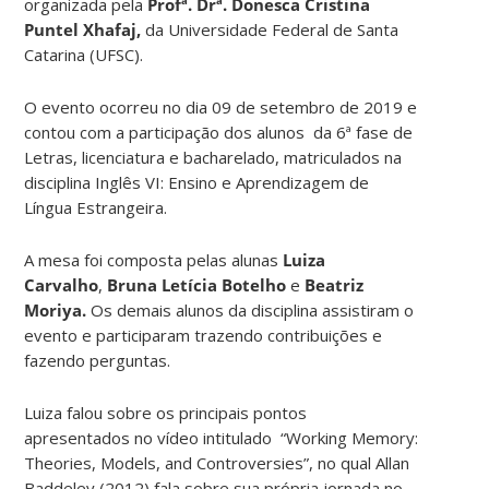
organizada pela
Profª. Drª. Donesca Cristina
Puntel Xhafaj,
da Universidade Federal de Santa
Catarina (UFSC).
O evento ocorreu no dia 09 de setembro de 2019 e
contou com a participação dos alunos da 6ª fase de
Letras, licenciatura e bacharelado, matriculados na
disciplina Inglês VI: Ensino e Aprendizagem de
Língua Estrangeira.
A mesa foi composta pelas alunas
Luiza
Carvalho
,
Bruna Letícia Botelho
e
Beatriz
Moriya.
Os demais alunos da disciplina assistiram o
evento e participaram trazendo contribuições e
fazendo perguntas.
Luiza falou sobre os principais pontos
apresentados no vídeo intitulado “Working Memory:
Theories, Models, and Controversies”, no qual Allan
Baddeley (2012) fala sobre sua própria jornada no