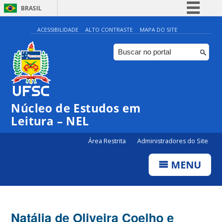
BRASIL
Simplifique!
ACESSIBILIDADE
ALTO CONTRASTE
MAPA DO SITE
Comunica BR
Participe
Acesso à informação
Legislação
Núcleo de Estudos em
Canais
Leitura – NEL
Área Restrita
Administradores do Site
MENU
Natália de Oliveira Coelho e