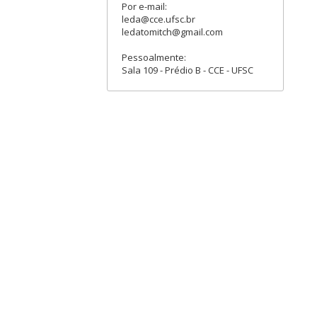
Por e-mail:
leda@cce.ufsc.br
ledatomitch@gmail.com
Pessoalmente:
Sala 109 - Prédio B - CCE - UFSC