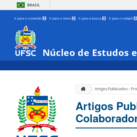
BRASIL
Ir para o conteúdo
1
Ir para o menu
2
Ir para a busca
3
Ir para o rodapé
4
Núcleo de Estudos e
Artigos Publicados – P
Artigos Pub
Colaborado