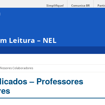
Simplifique!
Comunica BR
Parti
m Leitura – NEL
rofessores Colaboradores
licados – Professores
res