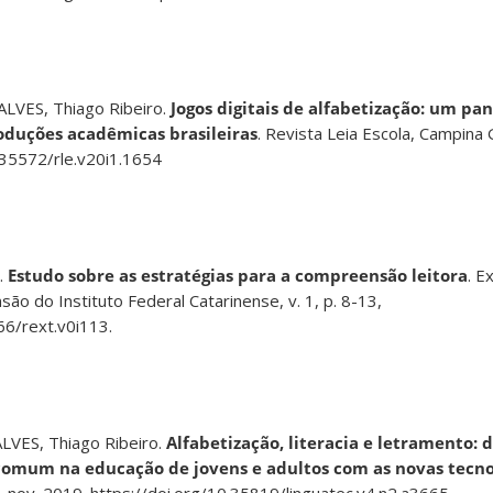
LVES, Thiago Ribeiro.
Jogos digitais de alfabetização: um p
oduções acadêmicas brasileiras
. Revista Leia Escola, Campina G
0.35572/rle.v20i1.1654
.
Estudo sobre as estratégias para a compreensão leitora
. E
são do Instituto Federal Catarinense, v. 1, p. 8-13,
66/rext.v0i113.
VES, Thiago Ribeiro.
Alfabetização, literacia e letramento: 
omum na educação de jovens e adultos com as novas tecno