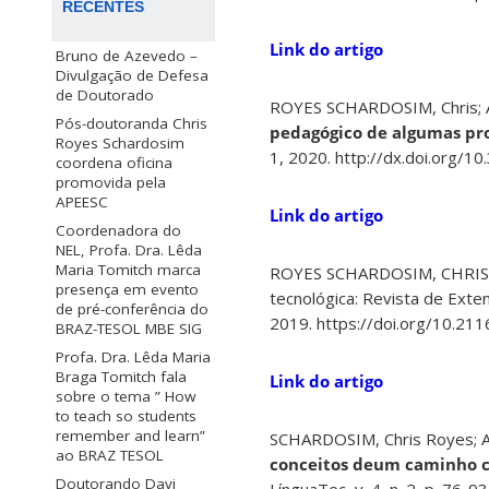
RECENTES
Link do artigo
Bruno de Azevedo –
Divulgação de Defesa
de Doutorado
ROYES SCHARDOSIM, Chris; A
Pós-doutoranda Chris
pedagógico de algumas pr
Royes Schardosim
1, 2020. http://dx.doi.org/1
coordena oficina
promovida pela
APEESC
Link do artigo
Coordenadora do
NEL, Profa. Dra. Lêda
Maria Tomitch marca
ROYES SCHARDOSIM, CHRIS
presença em evento
tecnológica: Revista de Exten
de pré-conferência do
2019. https://doi.org/10.211
BRAZ-TESOL MBE SIG
Profa. Dra. Lêda Maria
Braga Tomitch fala
Link do artigo
sobre o tema ” How
to teach so students
remember and learn”
SCHARDOSIM, Chris Royes; AL
ao BRAZ TESOL
conceitos deum caminho c
Doutorando Davi