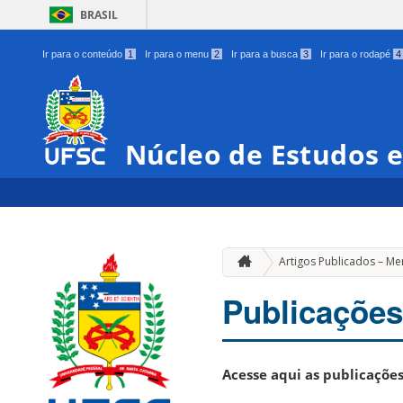
BRASIL
Ir para o conteúdo
1
Ir para o menu
2
Ir para a busca
3
Ir para o rodapé
4
Núcleo de Estudos e
Artigos Publicados – M
Publicações
Acesse aqui as publicaçõe