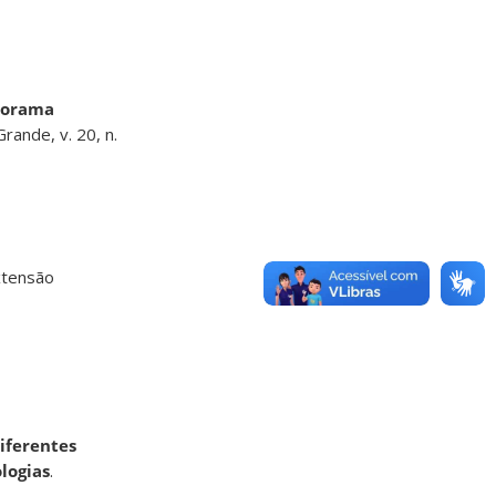
anorama
rande, v. 20, n.
xtensão
diferentes
logias
.