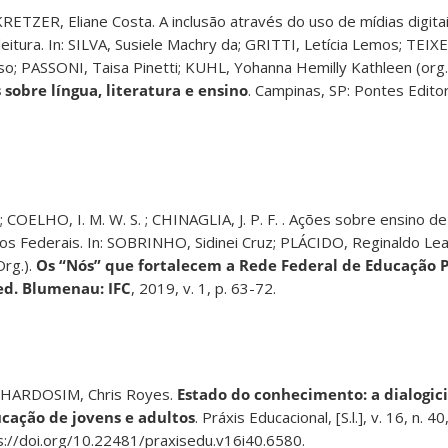
TZER, Eliane Costa. A inclusão através do uso de mídias digitai
leitura. In: SILVA, Susiele Machry da; GRITTI, Letícia Lemos; TEIX
o; PASSONI, Taisa Pinetti; KUHL, Yohanna Hemilly Kathleen (org.
 sobre língua, literatura e ensino
. Campinas, SP: Pontes Edito
LHO, I. M. W. S. ; CHINAGLIA, J. P. F. . Ações sobre ensino de
tos Federais. In: SOBRINHO, Sidinei Cruz; PLÁCIDO, Reginaldo Le
rg.).
Os “Nós” que fortalecem a Rede Federal de Educação P
1ed. Blumenau: IFC
, 2019, v. 1, p. 63-72.
SCHARDOSIM, Chris Royes.
Estado do conhecimento: a dialogic
ucação de jovens e adultos
. Práxis Educacional, [S.l.], v. 16, n. 40
://doi.org/10.22481/praxisedu.v16i40.6580.