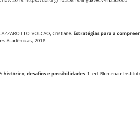
93, nov. 2019. https://doi.org/10.35819/linguatec.v4.n2.a3665
 LAZZAROTTO-VOLCÃO, Cristiane.
Estratégias para a compreen
ões Acadêmicas, 2018.
 histórico, desafios e possibilidades
. 1. ed. Blumenau: Institu