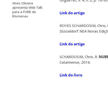
LínguaTec, v. 4, n. 2, p. 76-
Alves Oliveira
apresenta Web Talk
para a FURB de
Link do artigo
Blumenau
ROYES SCHARDOSIM, Chris;
Düsseldorf: NEA Novas Ediç
Link do artigo
SCHARDOSIM, Chris. R .
NUBE:
Catarinense, 2016.
Link do livro