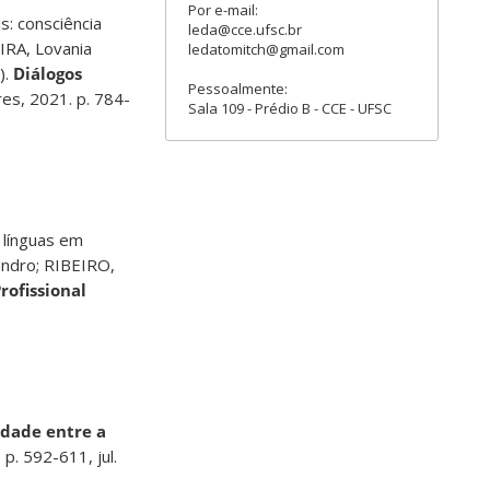
Por e-mail:
s: consciência
leda@cce.ufsc.br
EIRA, Lovania
ledatomitch@gmail.com
).
Diálogos
Pessoalmente:
res, 2021. p. 784-
Sala 109 - Prédio B - CCE - UFSC
 línguas em
andro; RIBEIRO,
rofissional
idade entre a
, p. 592-611, jul.