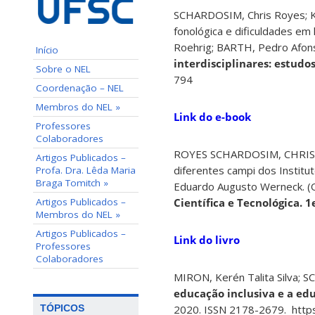
SCHARDOSIM, Chris Royes; KRE
fonológica e dificuldades em 
Roehrig; BARTH, Pedro Afons
Início
interdisciplinares: estudos
Sobre o NEL
794
Coordenação – NEL
Membros do NEL »
Link do e-book
Professores
Colaboradores
ROYES SCHARDOSIM, CHRIS; COE
Artigos Publicados –
diferentes campi dos Institu
Profa. Dra. Lêda Maria
Braga Tomitch »
Eduardo Augusto Werneck. (O
Artigos Publicados –
Científica e Tecnológica. 
Membros do NEL »
Artigos Publicados –
Link do livro
Professores
Colaboradores
MIRON, Kerén Talita Silva; 
educação inclusiva e a ed
TÓPICOS
2020. ISSN 2178-2679. https