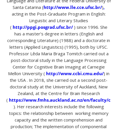
Language and Literature at the Federal University of
Santa Catarina (
http://www.lle.cce.ufsc.br/
)
,
acting in the Post-Graduate Program in English:
Linguistic and Literary Studies
(
http://ppgi.posgrad.ufsc.br/
) since 1996. She
has a master’s degree in letters (English and
corresponding Literature) (1988) and a doctorate in
letters (Applied Linguistics) (1995), both by UFSC.
Professor Lêda Maria Braga Tomitch carried out a
post-doctoral study in the Language Processing
Center for Cognitive Brain Imaging at Carnegie
Mellon University (
http://www.ccbi.cmu.edu/
) in
the USA . In 2018, she carried out a second post-
doctoral study at the University of Auckland, New
Zealand, at the Centre for Brain Research
(
https://www.fmhs.auckland.ac.nz/en/faculty/cbr.html
). Her research interests include the following
topics: the relationship between working memory
capacity and the written comprehension and
production; The implementation of componential