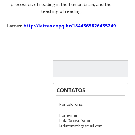
processes of reading in the human brain; and the
teaching of reading.
Lattes:
http://lattes.cnpq.br/1844365826435249
CONTATOS
Por telefone:
Por e-mail:
leda@cce.ufsc.br
ledatomitch@gmail.com