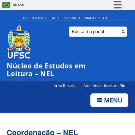
BRASIL
Simplifique!
ACESSIBILIDADE
ALTO CONTRASTE
MAPA DO SITE
Comunica BR
Participe
Acesso à informação
Legislação
Núcleo de Estudos em
Canais
Leitura – NEL
Área Restrita
Administradores do Site
MENU
Coordenação – NEL