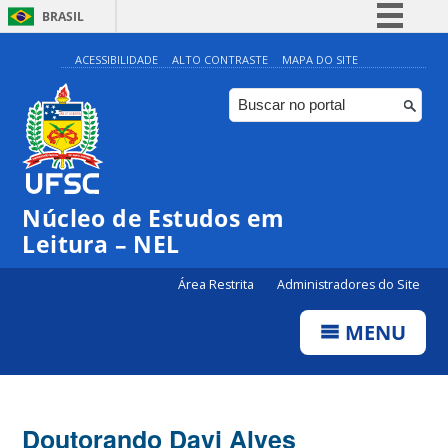
BRASIL
Simplifique!
ACESSIBILIDADE
ALTO CONTRASTE
MAPA DO SITE
Comunica BR
Participe
Acesso à informação
Legislação
Núcleo de Estudos em
Canais
Leitura – NEL
Área Restrita
Administradores do Site
MENU
Doutorando Davi Alves