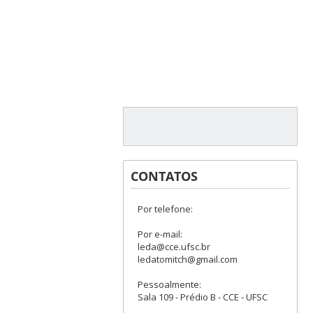
CONTATOS
Por telefone:
Por e-mail:
leda@cce.ufsc.br
ledatomitch@gmail.com
Pessoalmente:
Sala 109 - Prédio B - CCE - UFSC