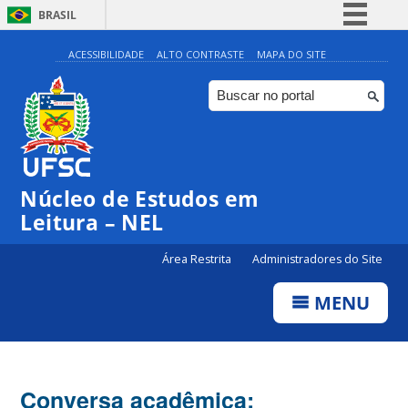
BRASIL
Simplifique!
ACESSIBILIDADE
ALTO CONTRASTE
MAPA DO SITE
Comunica BR
Participe
Acesso à informação
Legislação
Núcleo de Estudos em
Canais
Leitura – NEL
Área Restrita
Administradores do Site
MENU
Conversa acadêmica: