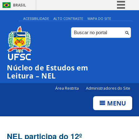
BRASIL
Simplifique!
ACESSIBILIDADE
ALTO CONTRASTE
MAPA DO SITE
Comunica BR
Participe
Acesso à informação
Legislação
Núcleo de Estudos em
Canais
Leitura – NEL
Área Restrita
Administradores do Site
MENU
NEL participa do 12º